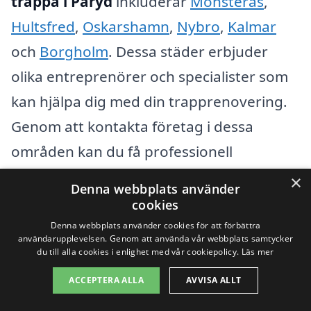
trappa i Påryd
inkluderar
Mönsterås
,
Hultsfred
,
Oskarshamn
,
Nybro
,
Kalmar
och
Borgholm
. Dessa städer erbjuder
olika entreprenörer och specialister som
kan hjälpa dig med din trapprenovering.
Genom att kontakta företag i dessa
områden kan du få professionell
rådgivning och grundliga offerter för ditt
×
Denna webbplats använder
projekt.
cookies
Denna webbplats använder cookies för att förbättra
användarupplevelsen. Genom att använda vår webbplats samtycker
Processen för att hitta rätt företag bör
du till alla cookies i enlighet med vår cookiepolicy.
Läs mer
innefatta:
ACCEPTERA ALLA
AVVISA ALLT