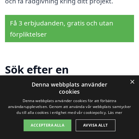
och få rådgivning kring ditt projekt.
Få 3 erbjudanden, gratis och utan
förpliktelser
Sök efter en
professionell för
×
Denna webbplats använder
cookies
renovera trappa i andra
Denna webbplats använder cookies för att förbättra
användarupplevelsen. Genom att använda vår webbplats samtycker
städer nära Nättraby
du till alla cookies i enlighet med vår cookiepolicy.
Läs mer
ACCEPTERA ALLA
AVVISA ALLT
Att renovera en trappa i Nättraby kan