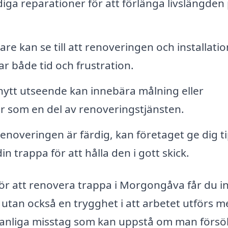
iga reparationer för att förlänga livslängden
re kan se till att renoveringen och installati
rar både tid och frustration.
nytt utseende kan innebära målning eller
år som en del av renoveringstjänsten.
renoveringen är färdig, kan företaget ge dig t
 trappa för att hålla den i gott skick.
för att renovera trappa i Morgongåva får du i
t utan också en trygghet i att arbetet utförs 
vanliga misstag som kan uppstå om man försö