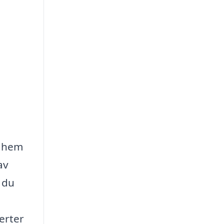
a hem
av
 du
erter