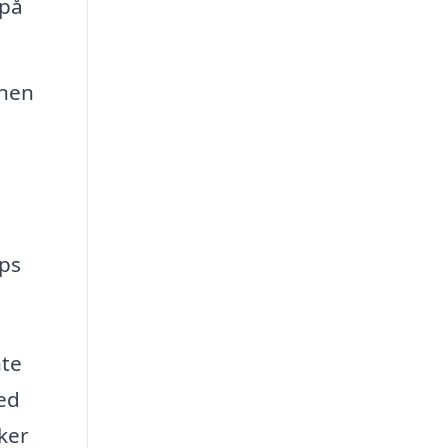
 på
onen
ips
nte
med
ker