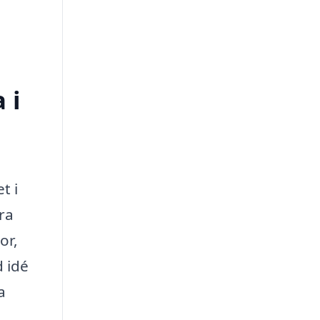
 i
t i
ra
or,
d idé
a