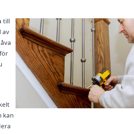
till
l av
gåva
för
u
kelt
m kan
lera