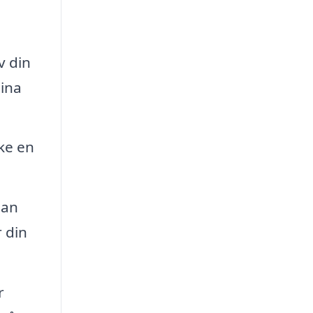
v din
dina
ke en
pan
r din
r