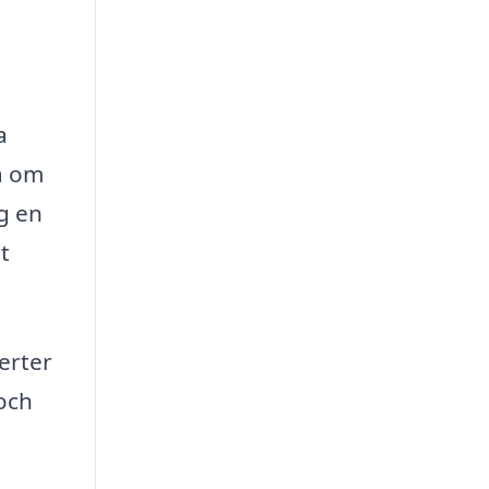
a
sa om
ig en
t
erter
 och