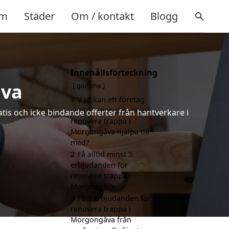
m
Städer
Om / kontakt
Blogg
Innehållsförteckning
åva
gömma
1
Vad kan ett företag
som är specialiserat på
atis och icke bindande offerter från hantverkare i
renovera trappa i
Morgongåva hjälpa till
med?
2
Få alltid minst 3
erbjudanden för
renovera trappa i
Morgongåva
3
Få 3 erbjudanden för
renovera trappa i
Morgongåva från