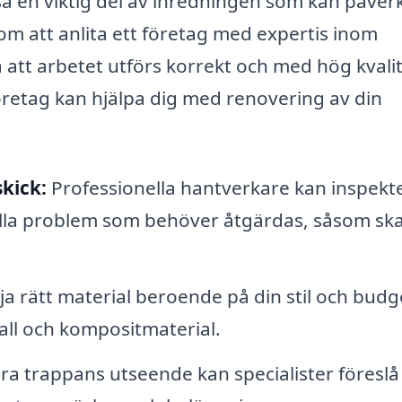
kså en viktig del av inredningen som kan påver
m att anlita ett företag med expertis inom
 att arbetet utförs korrekt och med hög kvalit
företag kan hjälpa dig med renovering av din
kick:
Professionella hantverkare kan inspekt
uella problem som behöver åtgärdas, såsom sk
ja rätt material beroende på din stil och budg
tall och kompositmaterial.
ra trappans utseende kan specialister föreslå 