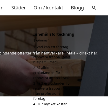
m
Städer
Om / kontakt
Blogg
Innehållsförteckning
gömma
1
Vad kan ett företag
som är specialiserat på
 bindande offerter från hantverkare i Mala – direkt här.
renovera trappa i Mala
hjälpa till med?
2
Få alltid minst 3
erbjudanden för
renovera trappa i Mala
3
Få 3 erbjudanden för
renovera trappa i Mala
från professionella
företag
4
Hur mycket kostar