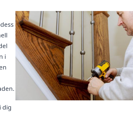
 dess
ell
del
n i
 en
naden.
 dig