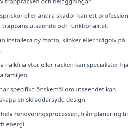
 av trappräcken och beläggningar.
prickor eller andra skador kan ett profession
a trappans utseende och funktionalitet.
n installera ny matta, klinker eller trägolv på
.
 halkfria ytor eller räcken kan specialister hj
la familjen.
ar specifika önskemål om utseendet kan
 skapa en skräddarsydd design.
hela renoveringsprocessen, från planering til
ch energi.