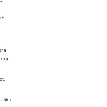
ka
et.
era
ador,
et.
olika