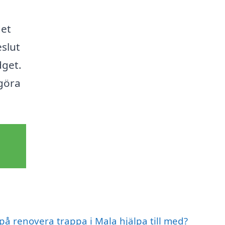
det
eslut
dget.
göra
 på renovera trappa i Mala hjälpa till med?