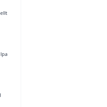
ellt
älpa
l