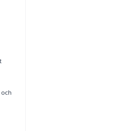
t
t och