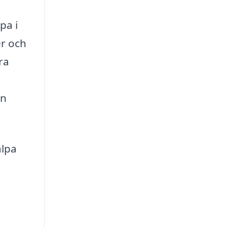
pa i
er och
ra
en
älpa