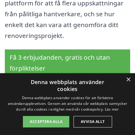
plattform för att få flera uppskattningar
från pålitliga hantverkare, och se hur
enkelt det kan vara att genomföra ditt
renoveringsprojekt.
Få 3 erbjudanden, gratis och utan
förpliktelser
×
Denna webbplats använder
cookies
Sök efter en
Denna webbplats använder cookies för att förbättra
användarupplevelsen. Genom att använda vår webbplats samtycker
du till alla cookies i enlighet med vår cookiepolicy.
Läs mer
professionell för
ACCEPTERA ALLA
AVVISA ALLT
renovera trappa i andra