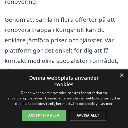
renovering.
Genom att samla in flera offerter på att
renovera trappa i Kungshult kan du
enklare jämföra priser och tjänster. Vår
plattform gör det enkelt för dig att få
kontakt med olika specialister i området,
så att du kan hitta den bästa lösningen
×
Denna webbplats använder
för din trappa utan att gå över budget.
cookies
Att vara välinformerad och jämföra
Denna webbplats använder cookies för att förbättra
användarupplevelsen. Genom att använda vår webbplats samtycker
alternativ är nyckeln till en lyckad
du till alla cookies i enlighet med vår cookiepolicy.
Läs mer
renovering.
ACCEPTERA ALLA
AVVISA ALLT