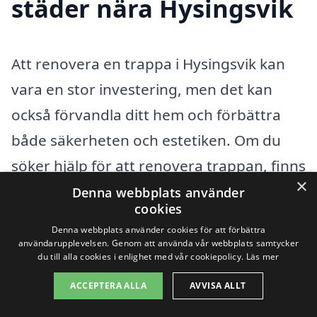
städer nära Hysingsvik
Att renovera en trappa i Hysingsvik kan
vara en stor investering, men det kan
också förvandla ditt hem och förbättra
både säkerheten och estetiken. Om du
söker hjälp för att renovera trappan, finns
×
det många professionella företag som
Denna webbplats använder
cookies
kan bistå dig. Det är viktigt att man väljer
Denna webbplats använder cookies för att förbättra
ett företag som har erfarenhet och som
användarupplevelsen. Genom att använda vår webbplats samtycker
du till alla cookies i enlighet med vår cookiepolicy.
Läs mer
dessutom kan ge ett bra pris. Genom vår
ACCEPTERA ALLA
AVVISA ALLT
plattform kan du enkelt få offerter från