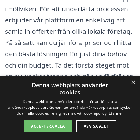
i Höllviken. För att underlätta processen
erbjuder vår plattform en enkel väg att
samla in offerter från olika lokala företag.
På så sätt kan du jämföra priser och hitta
den bästa lösningen för just dina behov
och din budget. Ta det första steget mot
en ny, vacker trappa och gör en förfrågan
×
Denna webbplats använder
redan idag! Med rätt hjälp kan din
cookies
renovering bli både kostnadseffektiv och
Denna webbplats använder cookies för att förbättra
användarupplevelsen. Genom att använda vår webbplats samtycker
tillfredsställande.
du till alla cookies i enlighet med vår cookiepolicy.
Läs mer
ACCEPTERA ALLA
AVVISA ALLT
Få 3 erbjudanden, gratis och utan