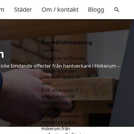
m
Städer
Om / kontakt
Blogg
Innehållsförteckning
m
gömma
1
Vad kan ett företag
som är specialiserat på
h icke bindande offerter från hantverkare i Hökerum –
renovera trappa i
Hökerum hjälpa till
med?
2
Få alltid minst 3
erbjudanden för
renovera trappa i
Hökerum
3
Få 3 erbjudanden för
renovera trappa i
Hökerum från