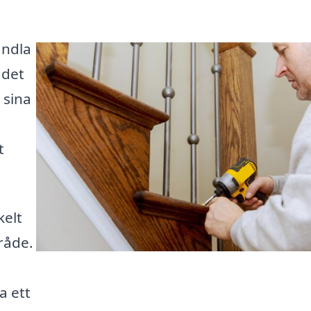
andla
 det
 sina
t
kelt
mråde.
a ett