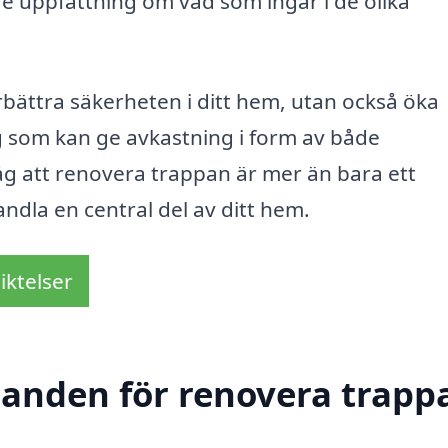
re uppfattning om vad som ingår i de olika
bättra säkerheten i ditt hem, utan också öka
g som kan ge avkastning i form av både
håg att renovera trappan är mer än bara ett
andla en central del av ditt hem.
iktelser
danden för renovera trappa