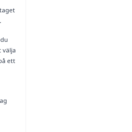
etaget
.
 du
 välja
på ett
tag
h