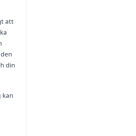
t att
ika
m
naden
ch din
g kan