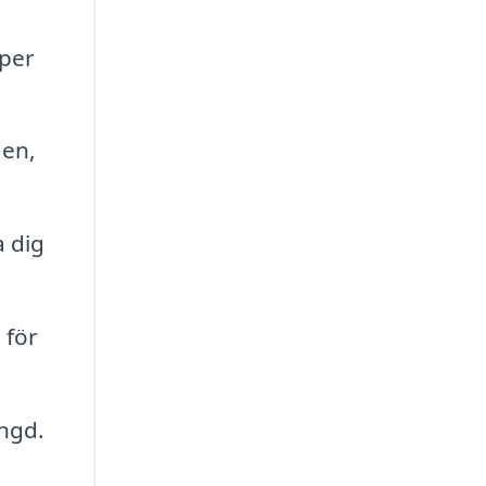
lper
gen,
a dig
 för
ängd.