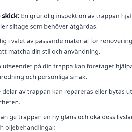
skick:
En grundlig inspektion av trappan hjä
 eller slitage som behöver åtgärdas.
g i valet av passande material för renoverin
 att matcha din stil och användning.
 utseendet på din trappa kan företaget hjälp
inredning och personliga smak.
delar av trappan kan repareras eller bytas ut
arheten.
an ge trappan en ny glans och öka dess livsl
h oljebehandlingar.