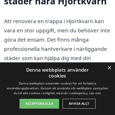
städer nära Hjortkvarn
Att renovera en trappa i Hjortkvarn kan
vara en stor uppgift, men du behöver inte
göra det ensam. Det finns många
professionella hantverkare i närliggande
städer som kan hjälpa dig med din
×
renovering. Genom att använda en
Denna webbplats använder
cookies
plattform som renovera-trappa-pris.se
Denna webbplats använder cookies för att förbättra
kan du enkelt få kontakt med erfarna
användarupplevelsen. Genom att använda vår webbplats samtycker
du till alla cookies i enlighet med vår cookiepolicy.
Läs mer
firmor som specialiserar sig på
trapprenoveringar. Oavsett om du
ACCEPTERA ALLA
AVVISA ALLT
behöver en komplett renovering eller