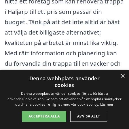
hitta ett företag som kan renovera trappa
i Häljarp till ett pris som passar din
budget. Tänk på att det inte alltid är bäst
att välja det billigaste alternativet;
kvaliteten på arbetet är minst lika viktig.
Med rätt information och planering kan
du förvandla din trappa till en vacker och
funktionell del av ditt hem.
×
Denna webbplats använder
cookies
Få 3 erbjudanden, gratis och utan
Denna webbplats använder cookies för att förbättra
användarupplevelsen. Genom att använda vår webbplats samtycker
förpliktelser
du till alla cookies i enlighet med vår cookiepolicy.
Läs mer
ACCEPTERA ALLA
AVVISA ALLT