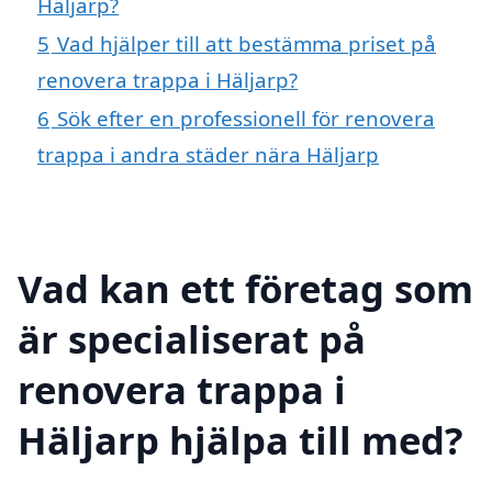
Häljarp?
5
Vad hjälper till att bestämma priset på
renovera trappa i Häljarp?
6
Sök efter en professionell för renovera
trappa i andra städer nära Häljarp
Vad kan ett företag som
är specialiserat på
renovera trappa i
Häljarp hjälpa till med?