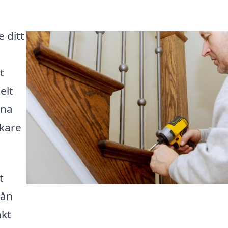
 ditt
t
elt
rna
rkare
t
rån
akt