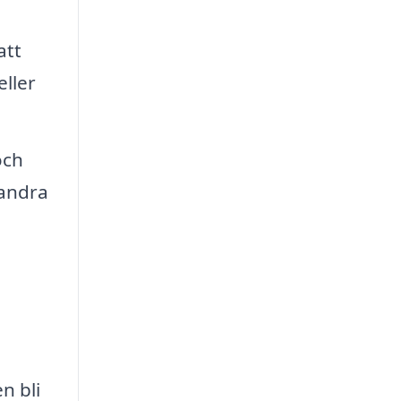
att
eller
och
 andra
n bli