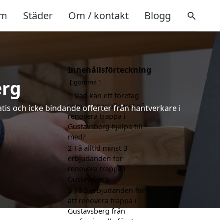
m
Städer
Om / kontakt
Blogg
Innehållsförteckning
erg
gömma
1
Vad kan ett företag
som är specialiserat på
atis och icke bindande offerter från hantverkare i
renovera trappa i
Gustavsberg hjälpa till
med?
2
Få alltid minst 3
erbjudanden för
renovera trappa i
Gustavsberg
3
Få 3 erbjudanden för
att renovera trappa i
Gustavsberg från