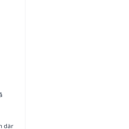
å
n där