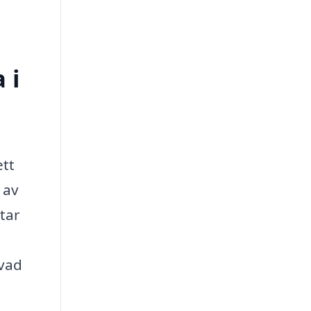
 i
ett
 av
ttar
 vad