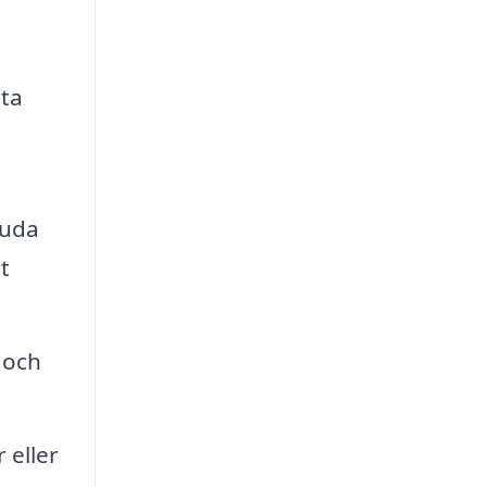
sta
juda
t
 och
 eller