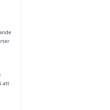
dande
erter
n
 att