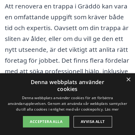
Att renovera en trappa i Gräddö kan vara
en omfattande uppgift som kräver både
tid och expertis. Oavsett om din trappa är
sliten av ålder, eller om du vill ge den ett
nytt utseende, är det viktigt att anlita rätt
företag för jobbet. Det finns flera fördelar
med att söka professionell hjälp, inklusive
×
att få tillgång till erfarenhet,
Denna webbplats använder
cookies
kvalitetsmaterial och ett slutresultat som
Denna webbplats använder cookies för att förbättra
du kan vara stolt över. Använd gärna vår
användarupplevelsen. Genom att använda vår webbplats samtycker
du till alla cookies i enlighet med vår cookiepolicy.
Läs mer
plattform för att enkelt få flera offerter
ACCEPTERA ALLA
AVVISA ALLT
som hjälper dig att jämföra priser och