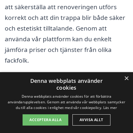
att säkerställa att renoveringen utförs
korrekt och att din trappa blir både säker
och estetiskt tilltalande. Genom att
använda vår plattform kan du enkelt
jämföra priser och tjänster från olika
fackfolk.
×
Det finns flera städer i närheten av
Denna webbplats använder
cookies
Funäsdalen där du kan hitta
Denna webbplats använder cookies för att förbättra
professionella hantverkare för renovering
användarupplevelsen. Genom att använda vår webbplats samtycker
du till alla cookies i enlighet med vår cookiepolicy.
Läs mer
av trappor. Några av dessa städer
ACCEPTERA ALLA
AVVISA ALLT
inkluderar: