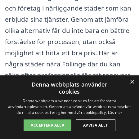
och företag i närliggande städer som kan
erbjuda sina tjänster. Genom att jämföra
olika alternativ får du inte bara en bättre
förståelse för processen, utan också
möjlighet att hitta ett bra pris. Här är
några städer nära Föllinge där du kan
söka efter professionella för att renovera
×
Denna webbplats använder
din trappa:
cookies
Denna webbplats använder cookies för att förbättra
Krokom
användarupplevelsen. Genom att använda vår webbplats samtycker
du till alla cookies i enlighet med vår cookiepolicy.
Läs mer
Östersund
ACCEPTERA ALLA
AVVISA ALLT
Undersåker