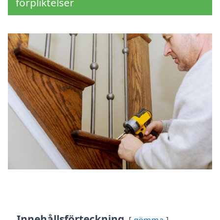
förpliktelser
Innehållsförteckning
gömma