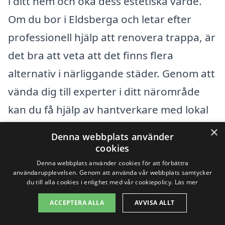
i ditt hem och öka dess estetiska värde.
Om du bor i Eldsberga och letar efter
professionell hjälp att renovera trappa, är
det bra att veta att det finns flera
alternativ i närliggande städer. Genom att
vända dig till experter i ditt närområde
kan du få hjälp av hantverkare med lokal
kännedom och erfarenhet.
×
Denna webbplats använder
cookies
Några städer nära Eldsberga där du kan
Denna webbplats använder cookies för att förbättra
användarupplevelsen. Genom att använda vår webbplats samtycker
hitta företag som erbjuder renovera
du till alla cookies i enlighet med vår cookiepolicy.
Läs mer
trappa-tjänster inkluderar:
ACCEPTERA ALLA
AVVISA ALLT