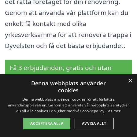
det rätta företaget för din renovering.
Genom att använda vår plattform kan du
enkelt få kontakt med olika
yrkesverksamma för att renovera trappa i
Dyvelsten och få det bästa erbjudandet.
Få 3 erbjudanden, gratis och utan
förpliktelser
×
Denna webbplats använder
cookies
Denna webbplats använder cookies för att förbättra
användarupplevelsen. Genom att använda vår webbplats samtycker
Sök efter en
du till alla cookies i enlighet med vår cookiepolicy.
Läs mer
professionell för
ACCEPTERA ALLA
AVVISA ALLT