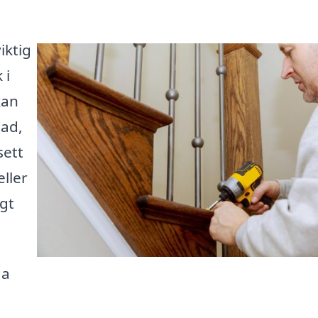
iktig
 i
kan
tad,
sett
ller
igt
ga