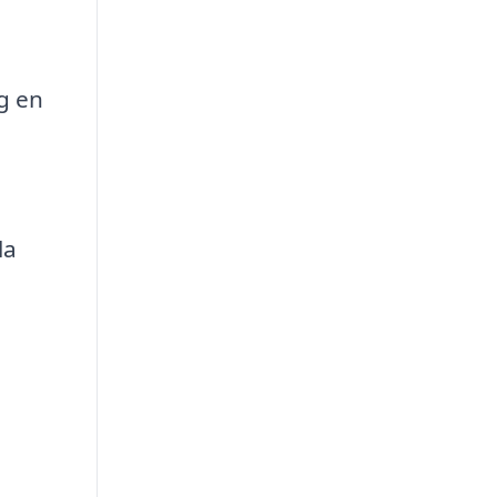
g en
la