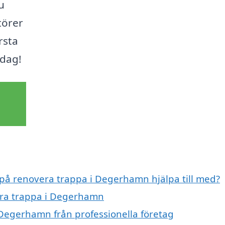
u
törer
rsta
idag!
t på renovera trappa i Degerhamn hjälpa till med?
vera trappa i Degerhamn
 Degerhamn från professionella företag