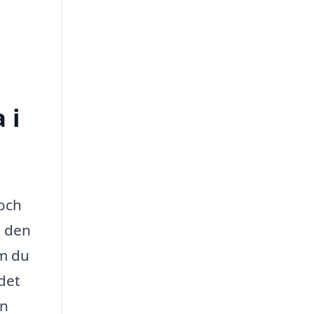
 i
 och
t den
om du
det
en