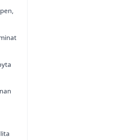
ppen,
aminat
byta
nnan
lita