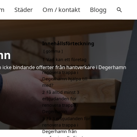
m
Städer
Om / kontakt
Blogg
Innehållsförteckning
mn
gömma
1
Vad kan ett företag
som är specialiserat på
och icke bindande offerter från hantverkare i Degerhamn
renovera trappa i
Degerhamn hjälpa till
med?
2
Få alltid minst 3
erbjudanden för
renovera trappa i
Degerhamn
3
Få 3 erbjudanden för
renovera trappa i
Degerhamn från