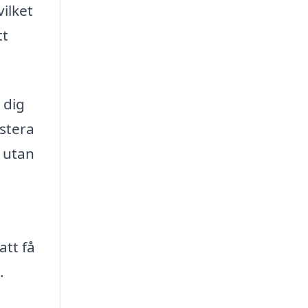
vilket
tt
 dig
estera
 utan
att få
.