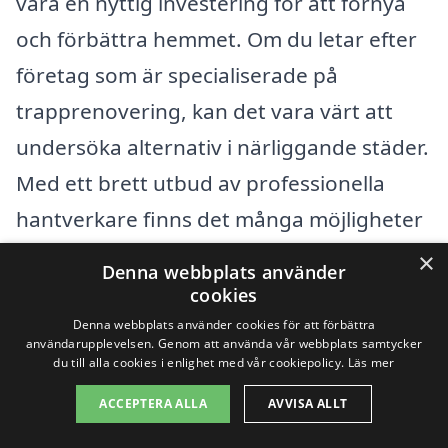
vara en nyttig investering för att förnya
och förbättra hemmet. Om du letar efter
företag som är specialiserade på
trapprenovering, kan det vara värt att
undersöka alternativ i närliggande städer.
Med ett brett utbud av professionella
hantverkare finns det många möjligheter
att få hjälp med just din trappa.
×
Denna webbplats använder
cookies
Några av de omkringliggande städerna
Denna webbplats använder cookies för att förbättra
användarupplevelsen. Genom att använda vår webbplats samtycker
där du kan hitta experter inom
du till alla cookies i enlighet med vår cookiepolicy.
Läs mer
trapprenovering inkluderar:
ACCEPTERA ALLA
AVVISA ALLT