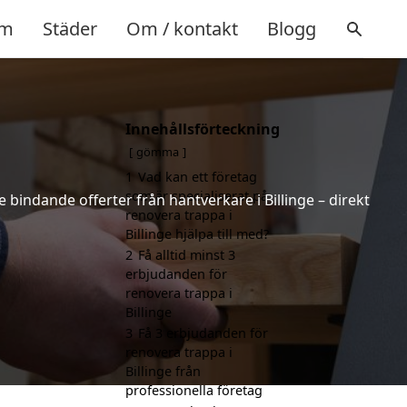
m
Städer
Om / kontakt
Blogg
Innehållsförteckning
gömma
1
Vad kan ett företag
som är specialiserat på
ke bindande offerter från hantverkare i Billinge – direkt
renovera trappa i
Billinge hjälpa till med?
2
Få alltid minst 3
erbjudanden för
renovera trappa i
Billinge
3
Få 3 erbjudanden för
renovera trappa i
Billinge från
professionella företag