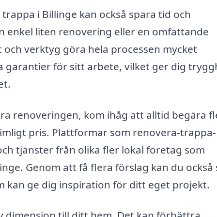
n trappa i Billinge kan också spara tid och
n enkel liten renovering eller en omfattande
 och verktyg göra hela processen mycket
arantier för sitt arbete, vilket ger dig tryggh
et.
ra renoveringen, kom ihåg att alltid begära fl
t rimligt pris. Plattformar som renovera-trappa-
och tjänster från olika fler lokal företag som
llinge. Genom att få flera förslag kan du också 
 kan ge dig inspiration för ditt eget projekt.
 dimension till ditt hem. Det kan förbättra