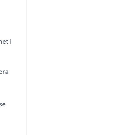
et i
era
se