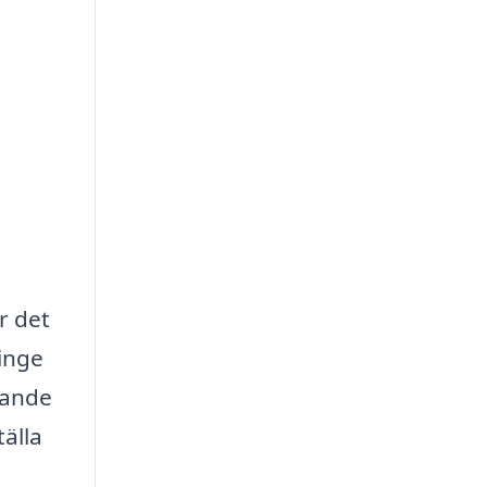
r det
linge
tande
älla