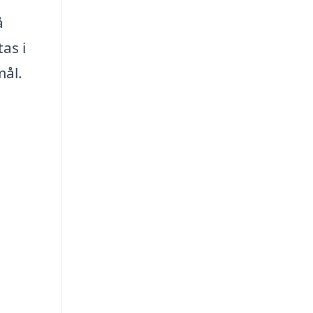
å
as i
mål.