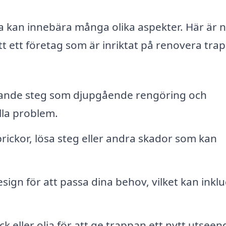
pa kan innebära många olika aspekter. Här är 
t ett företag som är inriktat på renovera trap
nde steg som djupgående rengöring och
lla problem.
rickor, lösa steg eller andra skador som kan
ign för att passa dina behov, vilket kan inkl
ck eller olja för att ge trappan ett nytt utseen