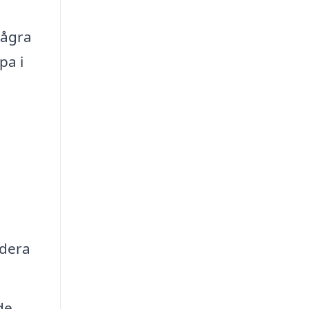
några
pa i
udera
de