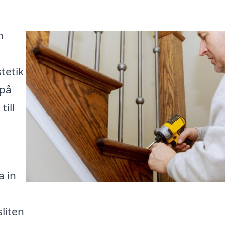
n
tetik
 på
till
a in
liten