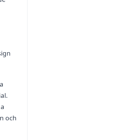
sign
ga
al.
ga
on och